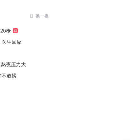

换一换
26枪
新
 医生回应
常熬夜压力大
称不敢捞