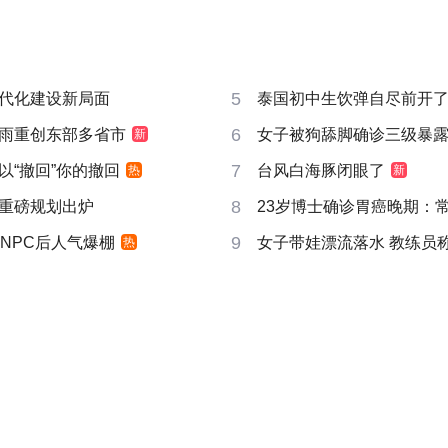
5
代化建设新局面
泰国初中生饮弹自尽前开了
6
雨重创东部多省市
女子被狗舔脚确诊三级暴露
新
7
以“撤回”你的撤回
台风白海豚闭眼了
热
新
8
重磅规划出炉
23岁博士确诊胃癌晚期：
9
NPC后人气爆棚
女子带娃漂流落水 教练员
热