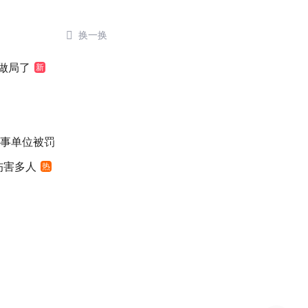

换一换
做局了
新
涉事单位被罚
伤害多人
热