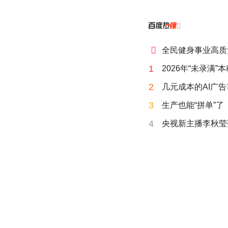


全民健身事业高质
1
2026年“未录满
2
几元成本的AI广
3
生产也能“拼单”了
4
央视新主播李秋莹