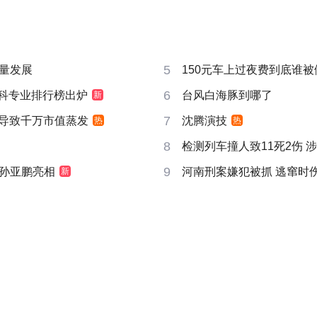
5
量发展
150元车上过夜费到底谁被
6
”本科专业排行榜出炉
台风白海豚到哪了
新
7
告导致千万市值蒸发
沈腾演技
热
热
8
检测列车撞人致11死2伤 
9
孙亚鹏亮相
河南刑案嫌犯被抓 逃窜时
新