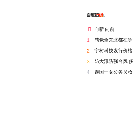


向新 向前
1
感觉全东北都在等
2
宇树科技发行价格15
3
防大汛防强台风 
4
泰国一女公务员妆容