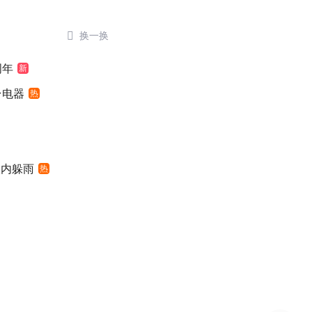

换一换
周年
新
台电器
热
入内躲雨
热