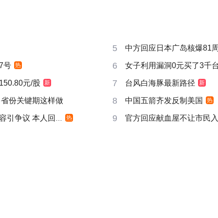
5
中方回应日本广岛核爆81
6
7号
女子利用漏洞0元买了3千
热
7
0.80元/股
台风白海豚最新路径
新
新
8
多省份关键期这样做
中国五箭齐发反制美国
热
9
引争议 本人回应
官方回应献血屋不让市民
热