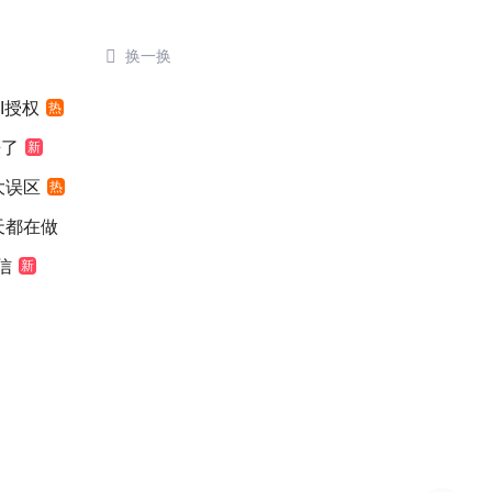

换一换
I授权
热
来了
新
大误区
热
天都在做
信
新