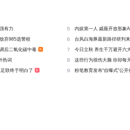
5
强有力
内娱第一人 戚薇开放形象A
6
放弃985选警校
台风白海豚最新路径研判
7
调后二氧化碳中毒
今日立秋 养生千万避开六
热
8
成海外热词
这些行为很伤大脑 你却每
9
际足联终于明白了
粉笔教育发布“自曝式”公开
新